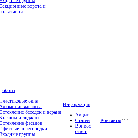
Входные группы
Секционные ворота и
рольставни
работы
Пластиковые окна
Информация
Алюминиевые окна
Остекление беседок и веранд
Акции
Балконы и лоджии
Статьи
Контакты
Остекление фасадов
Вопрос
Офисные перегородки
ответ
Входные группы