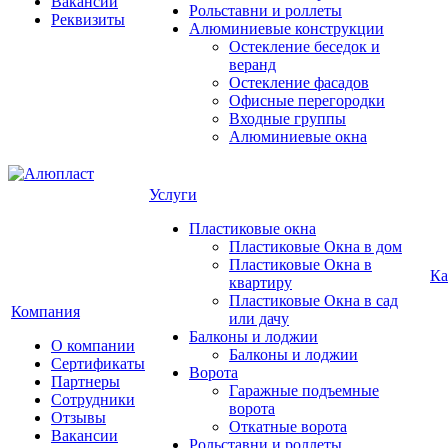
Вакансии
Рольставни и роллеты
Реквизиты
Алюминиевые конструкции
Остекление беседок и
веранд
Остекление фасадов
Офисные перегородки
Входные группы
Алюминиевые окна
Услуги
Пластиковые окна
Пластиковые Окна в дом
Пластиковые Окна в
Ка
квартиру
Пластиковые Окна в сад
Компания
или дачу
Балконы и лоджии
О компании
Балконы и лоджии
Сертификаты
Ворота
Партнеры
Гаражные подъемные
Сотрудники
ворота
Отзывы
Откатные ворота
Вакансии
Рольставни и роллеты